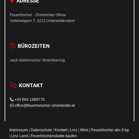
ADRESSE

Feuerlöscher - Zinsmeister Otmar
Unterwögern 7, 4213 Unterweitersdorf
BÜROZEITEN

nach telefonischer Vereinbarung
KONTAKT


+43 664 1489770

office@feuerloescher-zinsmeister.at
Impressum
|
Datenschutz
|
Kontakt
|
Linz
|
Wels
|
Feuerlöscher abc 6 kg
|
Linz Land
|
Feuerlöschprodukte kaufen