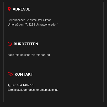
ADRESSE

Feuerlöscher - Zinsmeister Otmar
Unterwögern 7, 4213 Unterweitersdorf
BÜROZEITEN

nach telefonischer Vereinbarung
KONTAKT


+43 664 1489770

office@feuerloescher-zinsmeister.at